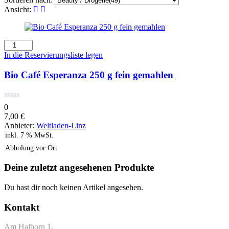
Ansicht:
Bio
Café
In die Reservierungsliste legen
Esperanza
250
Bio Café Esperanza 250 g fein gemahlen
g
fein
gemahlen
0
Menge
7,00
€
Anbieter:
Weltladen-Linz
inkl. 7 % MwSt.
Abholung vor Ort
Deine zuletzt angesehenen Produkte
Du hast dir noch keinen Artikel angesehen.
Kontakt
Am Halborn 1,