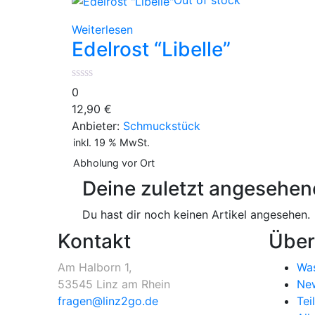
Out of stock
Weiterlesen
Edelrost “Libelle”
0
12,90
€
Anbieter:
Schmuckstück
inkl. 19 % MwSt.
Abholung vor Ort
Deine zuletzt angesehen
Du hast dir noch keinen Artikel angesehen.
Kontakt
Über
Am Halborn 1,
Was
53545 Linz am Rhein
New
fragen@linz2go.de
Tei