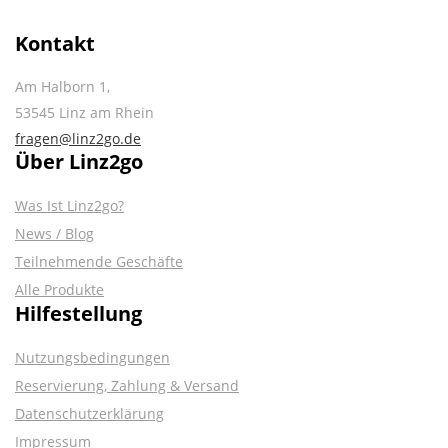
Kontakt
Am Halborn 1,
53545 Linz am Rhein
fragen@linz2go.de
Über Linz2go
Was Ist Linz2go?
News / Blog
Teilnehmende Geschäfte
Alle Produkte
Hilfestellung
Nutzungsbedingungen
Reservierung, Zahlung & Versand
Datenschutzerklärung
Impressum