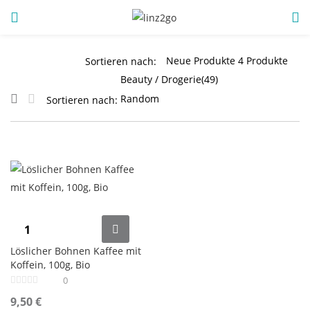
ANMELDUNG
REGISTRIEREN
Sortieren nach:
Sortieren nach:
Geben Sie Ihren Benutzernamen und Ihr Passwort ein, um
sich anzumelden.
Angemeldet bleiben
Löslicher Bohnen Kaffee mit
Koffein, 100g, Bio
Anmeldung
0
Passwort vergessen?
9,50
€