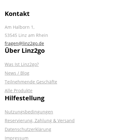
Kontakt
Am Halborn 1,
53545 Linz am Rhein
fragen@linz2go.de
Über Linz2go
Was Ist Linz2go?
News / Blog
Teilnehmende Geschäfte
Alle Produkte
Hilfestellung
Nutzungsbedingungen
Reservierung, Zahlung & Versand
Datenschutzerklärung
Impressum