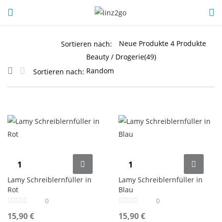
ANMELDUNG
REGISTRIEREN
Sortieren nach:
Sortieren nach:
Geben Sie Ihren Benutzernamen und Ihr Passwort ein, um
sich anzumelden.
Angemeldet bleiben
Lamy Schreiblernfüller in
Lamy Schreiblernfüller in
Rot
Blau
Anmeldung
0
0
Passwort vergessen?
15,90
€
15,90
€