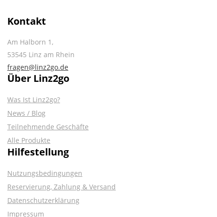
Kontakt
Am Halborn 1,
53545 Linz am Rhein
fragen@linz2go.de
Über Linz2go
Was Ist Linz2go?
News / Blog
Teilnehmende Geschäfte
Alle Produkte
Hilfestellung
Nutzungsbedingungen
Reservierung, Zahlung & Versand
Datenschutzerklärung
Impressum