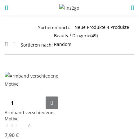
ANMELDUNG
REGISTRIEREN
Sortieren nach:
Sortieren nach:
Geben Sie Ihren Benutzernamen und Ihr Passwort ein, um
sich anzumelden.
Angemeldet bleiben
Armband verschiedene
Motive
Anmeldung
0
Passwort vergessen?
7,90
€