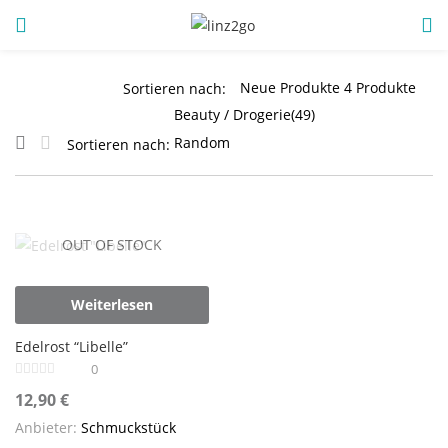
ANMELDUNG
REGISTRIEREN
Sortieren nach:
Sortieren nach:
Geben Sie Ihren Benutzernamen und Ihr Passwort ein, um
sich anzumelden.
OUT OF STOCK
Weiterlesen
Angemeldet bleiben
Edelrost “Libelle”
0
Anmeldung
12,90
€
Anbieter:
Schmuckstück
Passwort vergessen?