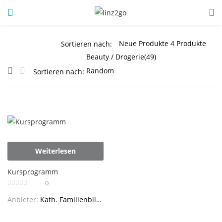
ANMELDUNG
REGISTRIEREN
Sortieren nach:
Sortieren nach:
Geben Sie Ihren Benutzernamen und Ihr Passwort ein, um
sich anzumelden.
Weiterlesen
Angemeldet bleiben
Kursprogramm
0
Anmeldung
Anbieter:
Kath. Familienbildungsstätte Linz
Passwort vergessen?