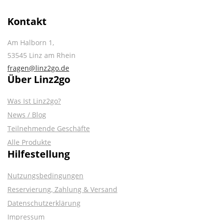
Kontakt
Am Halborn 1,
53545 Linz am Rhein
fragen@linz2go.de
Über Linz2go
Was Ist Linz2go?
News / Blog
Teilnehmende Geschäfte
Alle Produkte
Hilfestellung
Nutzungsbedingungen
Reservierung, Zahlung & Versand
Datenschutzerklärung
Impressum