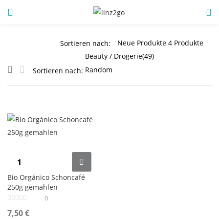
ANMELDUNG
REGISTRIEREN
Sortieren nach:
Sortieren nach:
Geben Sie Ihren Benutzernamen und Ihr Passwort ein, um
sich anzumelden.
Angemeldet bleiben
Bio Orgánico Schoncafé
250g gemahlen
Anmeldung
0
Passwort vergessen?
7,50
€