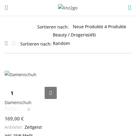
ANMELDUNG
REGISTRIEREN
Sortieren nach:
Sortieren nach:
Geben Sie Ihren Benutzernamen und Ihr Passwort ein, um
sich anzumelden.
Damenschuh
Angemeldet bleiben
0
Anmeldung
169,00
€
Anbieter:
Zeitgeist
Passwort vergessen?
inkl. 19 % MwSt.