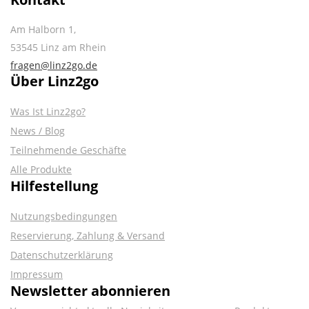
Am Halborn 1,
53545 Linz am Rhein
fragen@linz2go.de
Über Linz2go
Was Ist Linz2go?
News / Blog
Teilnehmende Geschäfte
Alle Produkte
Hilfestellung
Nutzungsbedingungen
Reservierung, Zahlung & Versand
Datenschutzerklärung
Impressum
Newsletter abonnieren