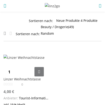
ANMELDUNG
REGISTRIEREN
Sortieren nach:
Sortieren nach:
Geben Sie Ihren Benutzernamen und Ihr Passwort ein, um
sich anzumelden.
Linzer
Weihnachtstasse
Linzer Weihnachtstasse
Angemeldet bleiben
Menge
0
Anmeldung
4,00
€
Anbieter:
Tourist-Information Linz
Passwort vergessen?
inkl. 19 % MwSt.