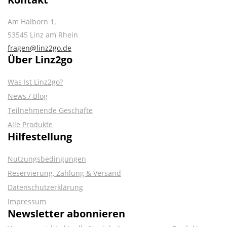
Am Halborn 1,
53545 Linz am Rhein
fragen@linz2go.de
Über Linz2go
Was Ist Linz2go?
News / Blog
Teilnehmende Geschäfte
Alle Produkte
Hilfestellung
Nutzungsbedingungen
Reservierung, Zahlung & Versand
Datenschutzerklärung
Impressum
Newsletter abonnieren