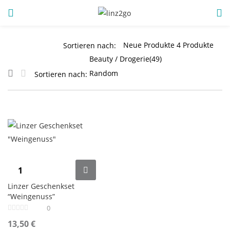
ANMELDUNG
REGISTRIEREN
Sortieren nach:
Sortieren nach:
Geben Sie Ihren Benutzernamen und Ihr Passwort ein, um
sich anzumelden.
Angemeldet bleiben
Linzer Geschenkset
“Weingenuss”
Anmeldung
0
Passwort vergessen?
13,50
€