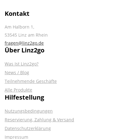
Kontakt
Am Halborn 1,
53545 Linz am Rhein
fragen@linz2go.de
Über Linz2go
Was Ist Linz2go?
News / Blog
Teilnehmende Geschäfte
Alle Produkte
Hilfestellung
Nutzungsbedingungen
Reservierung, Zahlung & Versand
Datenschutzerklärung
Impressum