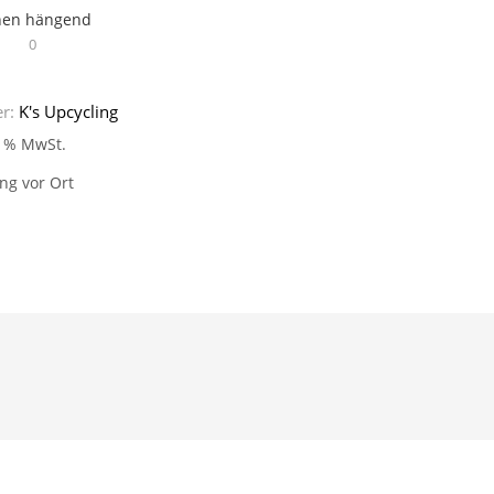
hen hängend
0
er:
K's Upcycling
9 % MwSt.
ng vor Ort