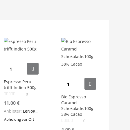
Espresso Peru
trifft Indien 500g
0
Bio Espresso
11,00
€
Caramel
Schokolade,100g,
Anbieter:
LeNoKo Kaffeerösterei
38% Cacao
Abholung vor Ort
0
4,00
€