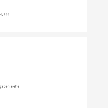
ee
Tee
geben ziehe