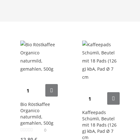
Bio Röstkaffee
Organico
Kaffeepads
naturmild,
Schümli, Beutel
gemahlen, 500g
mit 18 Pads (126
0
g) kbA, Pad Ø 7
cm
12,80
€