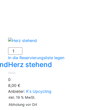
Herz
stehend
In die Reservierungsliste legen
Menge
end
Herz stehend
0
8,00
€
Anbieter:
K's Upcycling
inkl. 19 % MwSt.
Abholung vor Ort