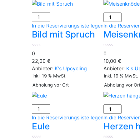
Bild
Meisenknödelv
mit
Menge
In die Reservierungsliste legen
In die Reservie
Spruch
Bild mit Spruch
Meisenk
Menge
0
0
22,00
€
10,00
€
Anbieter:
K's Upcycling
Anbieter:
K's U
inkl. 19 % MwSt.
inkl. 19 % MwSt.
Abholung vor Ort
Abholung vor Or
Eule
Herzen
Menge
hängend
In die Reservierungsliste legen
In die Reservie
Menge
Eule
Herzen 