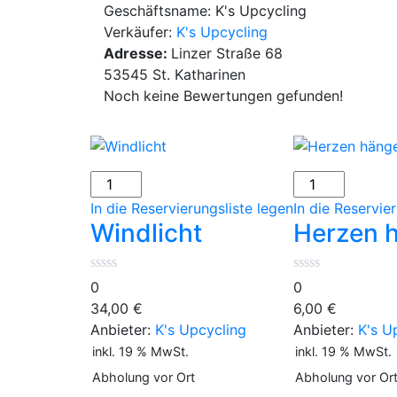
Geschäftsname:
K's Upcycling
Verkäufer:
K's Upcycling
Adresse:
Linzer Straße 68
53545 St. Katharinen
Noch keine Bewertungen gefunden!
Windlicht
Herzen
Menge
hängend
In die Reservierungsliste legen
In die Reservie
länglich
Windlicht
Herzen h
Menge
0
0
34,00
€
6,00
€
Anbieter:
K's Upcycling
Anbieter:
K's U
inkl. 19 % MwSt.
inkl. 19 % MwSt.
Abholung vor Ort
Abholung vor Or