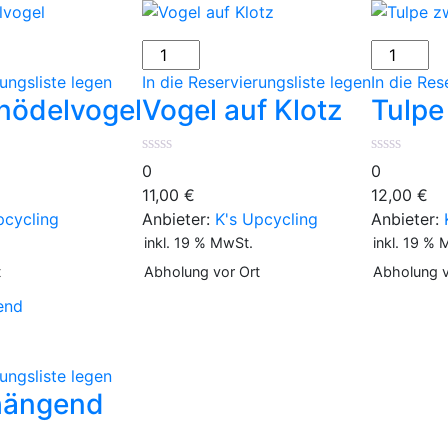
ogel
Vogel
Tulpe
auf
zweiteilig
rungsliste legen
In die Reservierungsliste legen
In die Res
Klotz
Menge
nödelvogel
Vogel auf Klotz
Tulpe 
Menge
0
0
11,00
€
12,00
€
pcycling
Anbieter:
K's Upcycling
Anbieter:
inkl. 19 % MwSt.
inkl. 19 % 
t
Abholung vor Ort
Abholung v
rungsliste legen
hängend