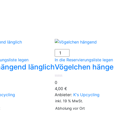
Vögelchen
hängend
rungsliste legen
In die Reservierungsliste legen
Menge
ängend länglich
Vögelchen häng
0
4,00
€
pcycling
Anbieter:
K's Upcycling
inkl. 19 % MwSt.
t
Abholung vor Ort