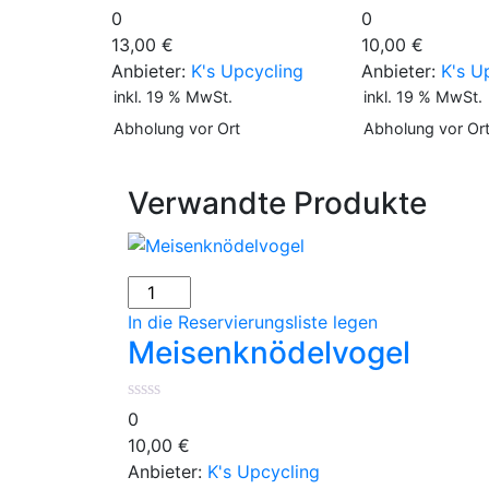
0
0
13,00
€
10,00
€
Anbieter:
K's Upcycling
Anbieter:
K's U
inkl. 19 % MwSt.
inkl. 19 % MwSt.
Abholung vor Ort
Abholung vor Or
Verwandte Produkte
Meisenknödelvogel
Menge
In die Reservierungsliste legen
Meisenknödelvogel
0
10,00
€
Anbieter:
K's Upcycling