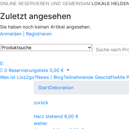
ONLINE RESERVIEREN UND GEMEINSAM
LOKALE HELDE
Zuletzt angesehen
Sie haben noch keinen Artikel angesehen.
Anmelden | Registrieren
0
0
Reservierungsliste
0,00
€
Was ist Linz2go?
News / Blog
Teilnehmende Geschäfte
Alle 
Start
Dekoration
zurück
Herz stehend
8,00
€
weiter