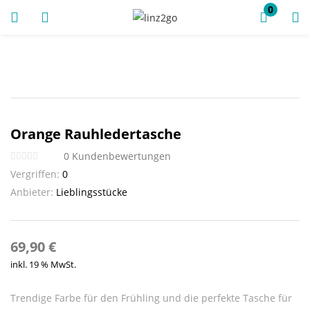
0
ANMELDUNG
REGISTRIEREN
Orange Rauhledertasche
Geben Sie Ihren Benutzernamen und Ihr Passwort ein, um
0
Kundenbewertungen
sich anzumelden.
Vergriffen:
0
Anbieter:
Lieblingsstücke
Angemeldet bleiben
69,90
€
inkl. 19 % MwSt.
Anmeldung
Passwort vergessen?
Trendige Farbe für den Frühling und die perfekte Tasche für