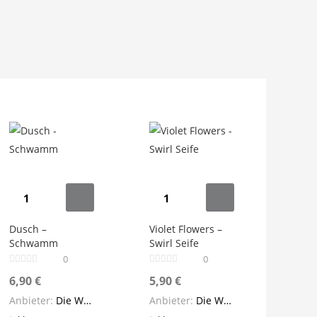
Dusch
Violet
-
Flowers
Schwamm
-
Dusch –
Violet Flowers –
Schwamm
Swirl Seife
Menge
Swirl
0
0
Seife
6,90
€
5,90
€
Menge
Anbieter:
Die Wellnessfee
Anbieter:
Die Wellnessfee