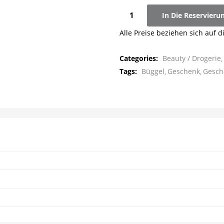
Kosmetiktasche
In Die Reservieru
-
Alle Preise beziehen sich auf d
mini
Menge
Categories:
Beauty / Drogerie
Tags:
Büggel
Geschenk
Gesch