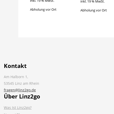
inkl. 19 % MwSt.
5,90 €.
7,90 €
inkl. 19 % MwSt.
Abholung vor Ort
Abholung vor Ort
Kontakt
Am Halborn 1,
53545 Linz am Rhein
fragen@linz2go.de
Über Linz2go
Was Ist Linz2go?