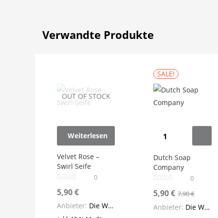
Verwandte Produkte
SALE!
OUT OF STOCK
Dutch
Weiterlesen
Soap
Velvet Rose –
Company
Dutch Soap
Swirl Seife
Company
Menge
0
0
5,90
€
Aktueller
Urspr
5,90
€
7,90
€
Preis
Preis
Anbieter:
Die Wellnessfee
Anbieter:
Die Wellnessfee
ist:
war: