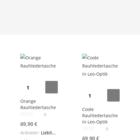
Orange
Rauhledertasche
Coole
Menge
Rauhledertasche
Orange
Rauhledertasche
in
Coole
0
Rauhledertasche
Leo-
in Leo-Optik
ünglicher
69,90
€
Optik
0
Anbieter:
Lieblingsstücke
Menge
69,90
€