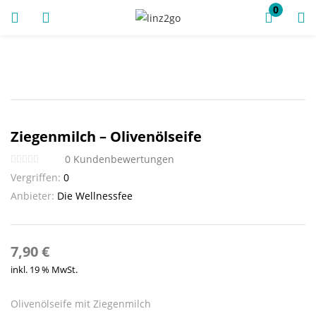
0
ANMELDUNG
REGISTRIEREN
Ziegenmilch – Olivenölseife
Geben Sie Ihren Benutzernamen und Ihr Passwort ein, um
0
Kundenbewertungen
sich anzumelden.
Vergriffen:
0
Anbieter:
Die Wellnessfee
Angemeldet bleiben
7,90
€
inkl. 19 % MwSt.
Anmeldung
Passwort vergessen?
Olivenölseife mit Ziegenmilch