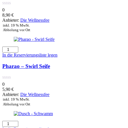
0
8,90
€
Anbieter:
Die Wellnessfee
inkl. 19 % MwSt.
Abholung vor Ort
Pharao
-
In die Reservierungsliste legen
Swirl
Seife
Pharao – Swirl Seife
Menge
0
5,90
€
Anbieter:
Die Wellnessfee
inkl. 19 % MwSt.
Abholung vor Ort
Dusch