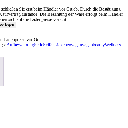
schließen Sie erst beim Händler vor Ort ab. Durch die Bestätigung
aufvertrag zustande. Die Bezahlung der Ware erfolgt beim Händler
hen sich auf die Ladenpreise vor Ort.
ste legen
ie Ladenpreise vor Ort.
ags:
Aufbewahrung
Seife
Seifensäckchen
vegan
veganbeauty
Wellness