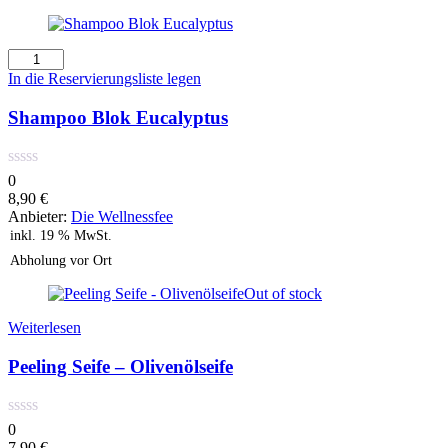
Shampoo
Blok
In die Reservierungsliste legen
Eucalyptus
Menge
Shampoo Blok Eucalyptus
0
8,90
€
Anbieter:
Die Wellnessfee
inkl. 19 % MwSt.
Abholung vor Ort
Out of stock
Weiterlesen
Peeling Seife – Olivenölseife
0
7,90
€