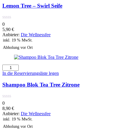
Swirl
Lemon Tree – Swirl Seife
Seife
Menge
0
5,90
€
Anbieter:
Die Wellnessfee
inkl. 19 % MwSt.
Abholung vor Ort
Shampoo
Blok
In die Reservierungsliste legen
Tea
Tree
Shampoo Blok Tea Tree Zitrone
Zitrone
Menge
0
8,90
€
Anbieter:
Die Wellnessfee
inkl. 19 % MwSt.
Abholung vor Ort