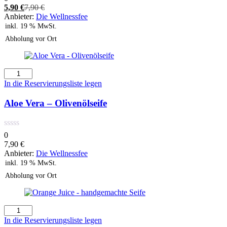
Aktueller
Ursprünglicher
5,90
€
7,90
€
Preis
Preis
Anbieter:
Die Wellnessfee
ist:
war:
inkl. 19 % MwSt.
5,90 €.
7,90 €
Abholung vor Ort
Aloe
Vera
In die Reservierungsliste legen
-
Olivenölseife
Aloe Vera – Olivenölseife
Menge
0
7,90
€
Anbieter:
Die Wellnessfee
inkl. 19 % MwSt.
Abholung vor Ort
Orange
Juice
In die Reservierungsliste legen