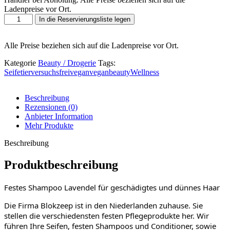
Ladenpreise vor Ort.
Shampoo
In die Reservierungsliste legen
Blok
Lavendel
Menge
Alle Preise beziehen sich auf die Ladenpreise vor Ort.
Kategorie
Beauty / Drogerie
Tags:
Seife
tierversuchsfrei
vegan
veganbeauty
Wellness
Beschreibung
Rezensionen (0)
Anbieter Information
Mehr Produkte
Beschreibung
Produktbeschreibung
Festes Shampoo Lavendel für geschädigtes und dünnes Haar
Die Firma Blokzeep ist in den Niederlanden zuhause. Sie
stellen die verschiedensten festen Pflegeprodukte her. Wir
führen Ihre Seifen, festen Shampoos und Conditioner, sowie