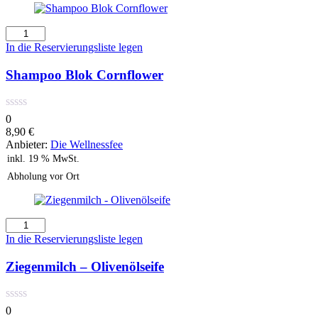
Shampoo
Blok
In die Reservierungsliste legen
Cornflower
Menge
Shampoo Blok Cornflower
0
8,90
€
Anbieter:
Die Wellnessfee
inkl. 19 % MwSt.
Abholung vor Ort
Ziegenmilch
-
In die Reservierungsliste legen
Olivenölseife
Menge
Ziegenmilch – Olivenölseife
0