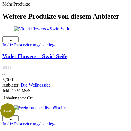
Mehr Produkte
Weitere Produkte von diesem Anbieter
Violet
Flowers
In die Reservierungsliste legen
-
Swirl
Violet Flowers – Swirl Seife
Seife
Menge
0
5,90
€
Anbieter:
Die Wellnessfee
inkl. 19 % MwSt.
Abholung vor Ort
Sale!
Weinraute
-
In die Reservierungsliste legen
Olivenölseife