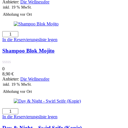
Anbieter:
Die Wellnessfee
inkl. 19 % MwSt.
Abholung vor Ort
Shampoo
Blok
In die Reservierungsliste legen
Mojito
Menge
Shampoo Blok Mojito
0
8,90
€
Anbieter:
Die Wellnessfee
inkl. 19 % MwSt.
Abholung vor Ort
Day
&
In die Reservierungsliste legen
Night
-
Day & Night – Swirl Seife (Kopie)