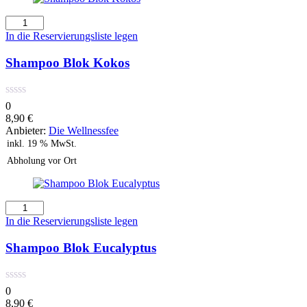
Shampoo
Blok
In die Reservierungsliste legen
Kokos
Menge
Shampoo Blok Kokos
0
8,90
€
Anbieter:
Die Wellnessfee
inkl. 19 % MwSt.
Abholung vor Ort
Shampoo
Blok
In die Reservierungsliste legen
Eucalyptus
Menge
Shampoo Blok Eucalyptus
0
8,90
€