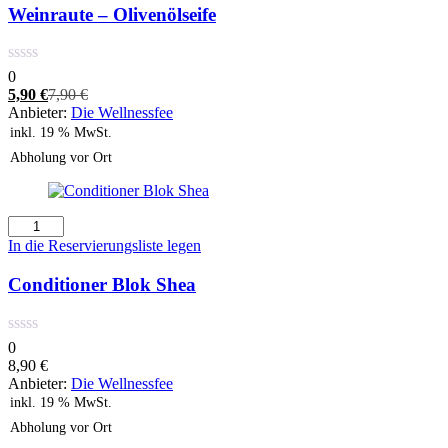
Menge
Weinraute – Olivenölseife
0
Aktueller
Ursprünglicher
5,90
€
7,90
€
Preis
Preis
Anbieter:
Die Wellnessfee
ist:
war:
inkl. 19 % MwSt.
5,90 €.
7,90 €
Abholung vor Ort
Conditioner
Blok
In die Reservierungsliste legen
Shea
Menge
Conditioner Blok Shea
0
8,90
€
Anbieter:
Die Wellnessfee
inkl. 19 % MwSt.
Abholung vor Ort