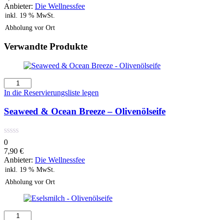
Anbieter:
Die Wellnessfee
inkl. 19 % MwSt.
Abholung vor Ort
Verwandte Produkte
Seaweed
&
In die Reservierungsliste legen
Ocean
Breeze
Seaweed & Ocean Breeze – Olivenölseife
-
Olivenölseife
Menge
0
7,90
€
Anbieter:
Die Wellnessfee
inkl. 19 % MwSt.
Abholung vor Ort
Eselsmilch