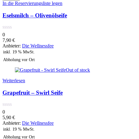
-
In die Reservierungsliste legen
Olivenölseife
Menge
Eselsmilch – Olivenölseife
0
7,90
€
Anbieter:
Die Wellnessfee
inkl. 19 % MwSt.
Abholung vor Ort
Out of stock
Weiterlesen
Grapefruit – Swirl Seife
0
5,90
€
Anbieter:
Die Wellnessfee
inkl. 19 % MwSt.
Abholung vor Ort