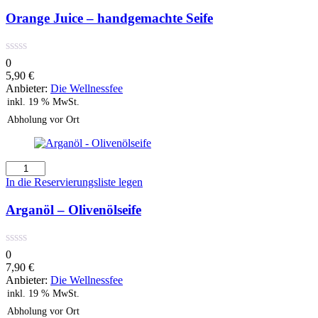
-
handgemachte
Orange Juice – handgemachte Seife
Seife
Menge
0
5,90
€
Anbieter:
Die Wellnessfee
inkl. 19 % MwSt.
Abholung vor Ort
Arganöl
-
In die Reservierungsliste legen
Olivenölseife
Menge
Arganöl – Olivenölseife
0
7,90
€
Anbieter:
Die Wellnessfee
inkl. 19 % MwSt.
Abholung vor Ort