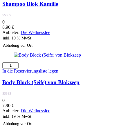
Shampoo Blok Kamille
0
8,90
€
Anbieter:
Die Wellnessfee
inkl. 19 % MwSt.
Abholung vor Ort
Body
Block
In die Reservierungsliste legen
(Seife)
von
Body Block (Seife) von Blokzeep
Blokzeep
Menge
0
7,90
€
Anbieter:
Die Wellnessfee
inkl. 19 % MwSt.
Abholung vor Ort