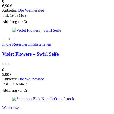
0
6,90
€
Anbieter:
Die Wellnessfee
inkl. 19 % MwSt.
Abholung vor Ort
Violet
Flowers
In die Reservierungsliste legen
-
Swirl
Violet Flowers – Swirl Seife
Seife
Menge
0
5,90
€
Anbieter:
Die Wellnessfee
inkl. 19 % MwSt.
Abholung vor Ort
Out of stock
Weiterlesen