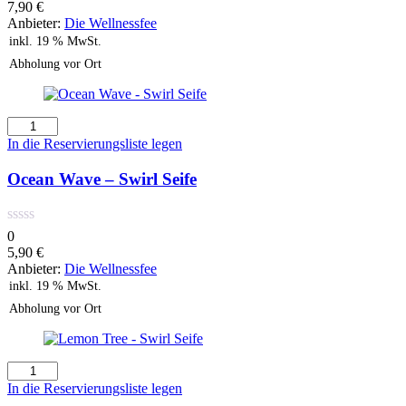
7,90
€
Anbieter:
Die Wellnessfee
inkl. 19 % MwSt.
Abholung vor Ort
Ocean
Wave
In die Reservierungsliste legen
-
Swirl
Ocean Wave – Swirl Seife
Seife
Menge
0
5,90
€
Anbieter:
Die Wellnessfee
inkl. 19 % MwSt.
Abholung vor Ort
Lemon
Tree
In die Reservierungsliste legen
-