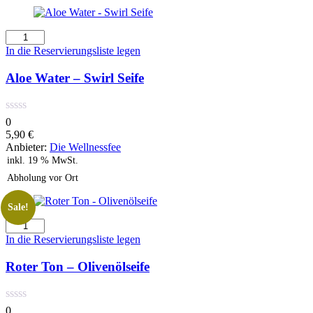
Aloe
Water
In die Reservierungsliste legen
-
Swirl
Aloe Water – Swirl Seife
Seife
Menge
0
5,90
€
Anbieter:
Die Wellnessfee
inkl. 19 % MwSt.
Abholung vor Ort
Sale!
Roter
Ton
In die Reservierungsliste legen
-
Olivenölseife
Roter Ton – Olivenölseife
Menge
0