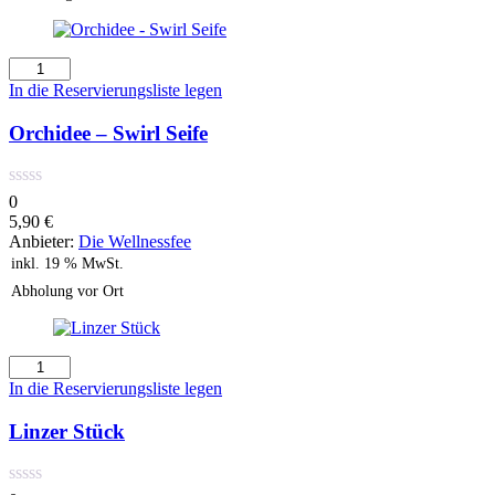
Orchidee
-
In die Reservierungsliste legen
Swirl
Seife
Orchidee – Swirl Seife
Menge
0
5,90
€
Anbieter:
Die Wellnessfee
inkl. 19 % MwSt.
Abholung vor Ort
Linzer
Stück
In die Reservierungsliste legen
Menge
Linzer Stück