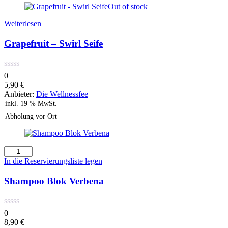
Out of stock
Weiterlesen
Grapefruit – Swirl Seife
0
5,90
€
Anbieter:
Die Wellnessfee
inkl. 19 % MwSt.
Abholung vor Ort
Shampoo
Blok
In die Reservierungsliste legen
Verbena
Menge
Shampoo Blok Verbena
0
8,90
€