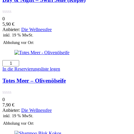
Swirl
Seife
(Kopie)
0
Menge
5,90
€
Anbieter:
Die Wellnessfee
inkl. 19 % MwSt.
Abholung vor Ort
Totes
Meer
In die Reservierungsliste legen
-
Olivenölseife
Totes Meer – Olivenölseife
Menge
0
7,90
€
Anbieter:
Die Wellnessfee
inkl. 19 % MwSt.
Abholung vor Ort