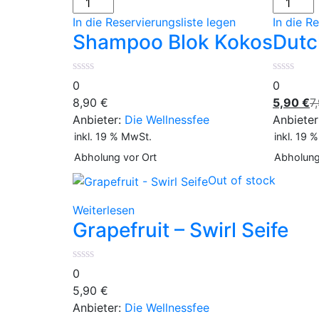
Blok
Soap
In die Reservierungsliste legen
In die R
Kokos
Compan
Shampoo Blok Kokos
Dutc
Menge
Menge
0
0
A
8,90
€
5,90
€
7
P
Anbieter:
Die Wellnessfee
Anbieter
is
inkl. 19 % MwSt.
inkl. 19 
5
Abholung vor Ort
Abholung
Out of stock
Weiterlesen
Grapefruit – Swirl Seife
0
5,90
€
Anbieter:
Die Wellnessfee