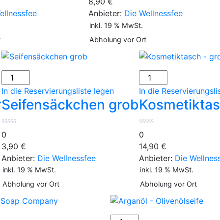
8,90
€
ellnessfee
Anbieter:
Die Wellnessfee
inkl. 19 % MwSt.
t
Abholung vor Ort
Seifensäckchen
Kosmetiktasch
grob
-
In die Reservierungsliste legen
In die Reservierungsli
Menge
groß
r
Seifensäckchen grob
Kosmetiktas
Menge
0
0
3,90
€
14,90
€
Anbieter:
Die Wellnessfee
Anbieter:
Die Wellnes
inkl. 19 % MwSt.
inkl. 19 % MwSt.
Abholung vor Ort
Abholung vor Ort
Arganöl