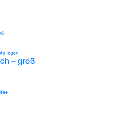
ste legen
ch – groß
sfee