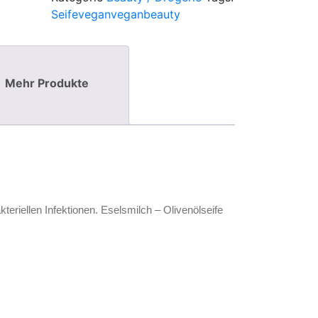
Seife
vegan
veganbeauty
Mehr Produkte
akteriellen Infektionen. Eselsmilch – Olivenölseife