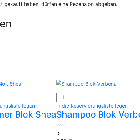
t gekauft haben, dürfen eine Rezension abgeben.
nen
Shampoo
Blok
rungsliste legen
In die Reservierungsliste legen
Verbena
ner Blok Shea
Shampoo Blok Verb
Menge
0