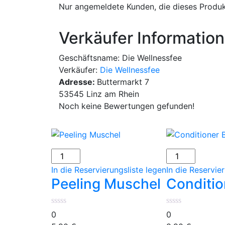
Nur angemeldete Kunden, die dieses Produk
Verkäufer Informatio
Geschäftsname:
Die Wellnessfee
Verkäufer:
Die Wellnessfee
Adresse:
Buttermarkt 7
53545 Linz am Rhein
Noch keine Bewertungen gefunden!
Peeling
Conditioner
Muschel
Blok
In die Reservierungsliste legen
In die Reservie
Menge
Shea
Peeling Muschel
Conditio
Menge
0
0