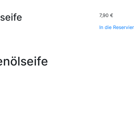
seife
7,90
€
In die Reservie
enölseife