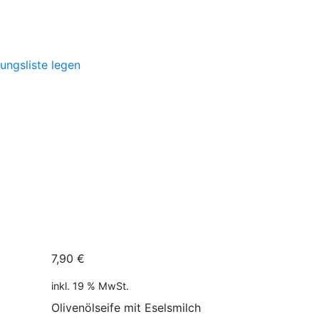
rungsliste legen
7,90
€
inkl. 19 % MwSt.
Olivenölseife mit Eselsmilch