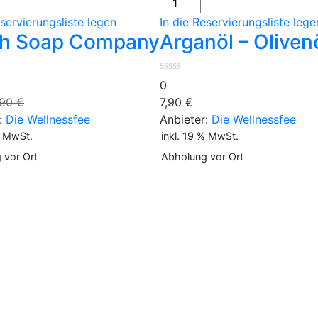
-
eservierungsliste legen
In die Reservierungsliste lege
y
Olivenölseife
h Soap Company
Arganöl – Oliven
Menge
0
ktueller
Ursprünglicher
,90
€
7,90
€
reis
Preis
:
Die Wellnessfee
Anbieter:
Die Wellnessfee
t:
war:
% MwSt.
inkl. 19 % MwSt.
,90 €.
7,90 €
 vor Ort
Abholung vor Ort