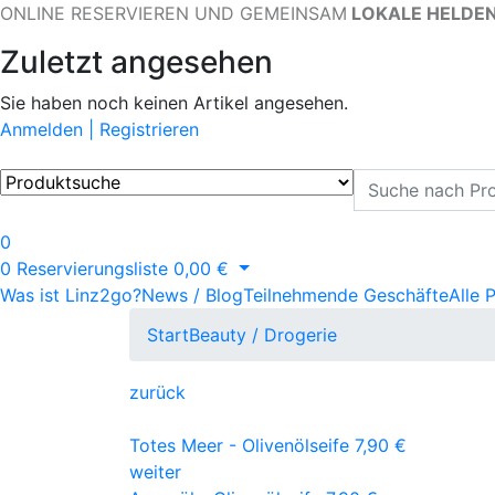
ONLINE RESERVIEREN UND GEMEINSAM
LOKALE HELDE
Zuletzt angesehen
Sie haben noch keinen Artikel angesehen.
Anmelden | Registrieren
0
0
Reservierungsliste
0,00
€
Was ist Linz2go?
News / Blog
Teilnehmende Geschäfte
Alle 
Start
Beauty / Drogerie
zurück
Totes Meer - Olivenölseife
7,90
€
weiter