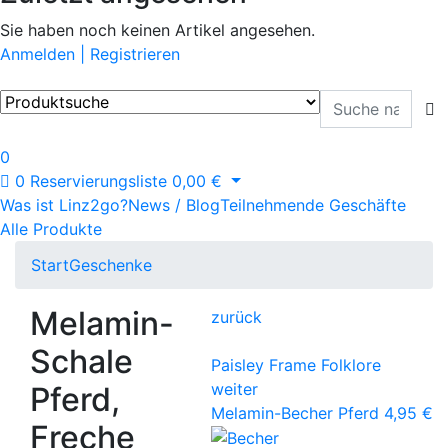
Sie haben noch keinen Artikel angesehen.
Anmelden | Registrieren
0
0
Reservierungsliste
0,00
€
Was ist Linz2go?
News / Blog
Teilnehmende Geschäfte
Alle Produkte
Start
Geschenke
Melamin-
zurück
Schale
Paisley Frame Folklore
weiter
Pferd,
Melamin-Becher Pferd
4,95
€
Freche