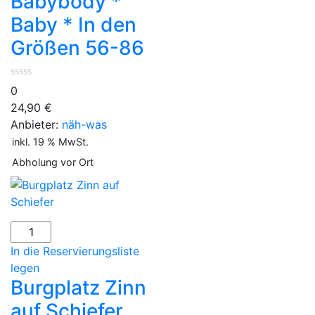
Babybody *
*
Baby * In den
In
den
Größen 56-86
Größen
56-
86
0
Menge
24,90
€
Anbieter:
näh-was
inkl. 19 % MwSt.
Abholung vor Ort
Burgplatz
Zinn
In die Reservierungsliste
auf
legen
Schiefer
Burgplatz Zinn
Menge
auf Schiefer