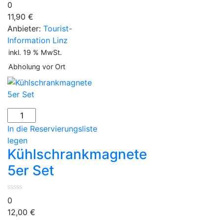
0
11,90
€
Anbieter:
Tourist-
Information Linz
inkl. 19 % MwSt.
Abholung vor Ort
Kühlschrankmagnete
5er
In die Reservierungsliste
Set
legen
Menge
Kühlschrankmagnete
5er Set
0
12,00
€