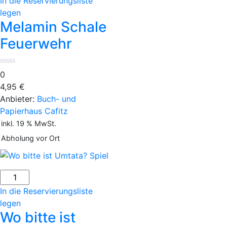
In die Reservierungsliste
Feuerwehr
legen
Menge
Melamin Schale
Feuerwehr
0
4,95
€
Anbieter:
Buch- und
Papierhaus Cafitz
inkl. 19 % MwSt.
Abholung vor Ort
Wo
bitte
In die Reservierungsliste
ist
legen
Umtata?
Wo bitte ist
Spiel