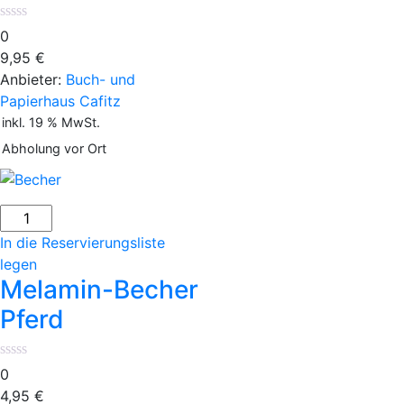
0
9,95
€
Anbieter:
Buch- und
Papierhaus Cafitz
inkl. 19 % MwSt.
Abholung vor Ort
Melamin-
Becher
In die Reservierungsliste
Pferd
legen
Menge
Melamin-Becher
Pferd
0
4,95
€