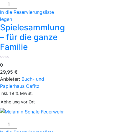
Spielesammlung
-
In die Reservierungsliste
für
legen
die
Spielesammlung
ganze
– für die ganze
Familie
Familie
Menge
0
29,95
€
Anbieter:
Buch- und
Papierhaus Cafitz
inkl. 19 % MwSt.
Abholung vor Ort
Melamin
Schale