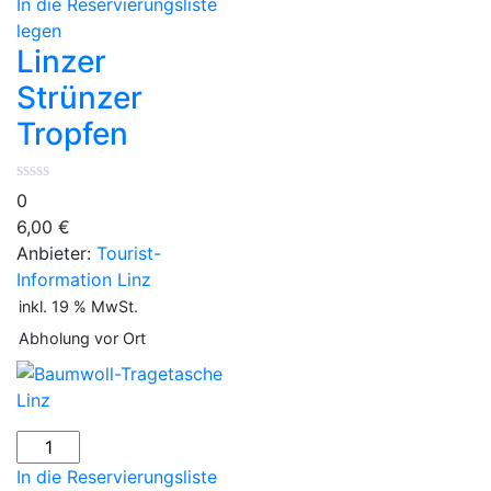
In die Reservierungsliste
Tropfen
legen
Menge
Linzer
Strünzer
Tropfen
0
6,00
€
Anbieter:
Tourist-
Information Linz
inkl. 19 % MwSt.
Abholung vor Ort
Baumwoll-
Tragetasche
In die Reservierungsliste