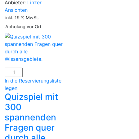
Anbieter:
Linzer
Ansichten
inkl. 19 % MwSt.
Abholung vor Ort
Quizspiel
mit
In die Reservierungsliste
300
legen
spannenden
Quizspiel mit
Fragen
300
quer
spannenden
durch
alle
Fragen quer
Wissensgebiete.
durch alle
Menge