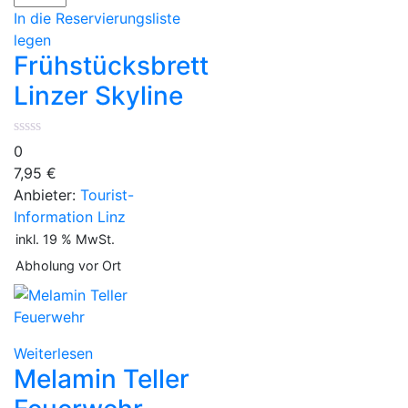
Linzer
In die Reservierungsliste
Skyline
legen
Menge
Frühstücksbrett
Linzer Skyline
0
7,95
€
Anbieter:
Tourist-
Information Linz
inkl. 19 % MwSt.
Abholung vor Ort
Weiterlesen
Melamin Teller