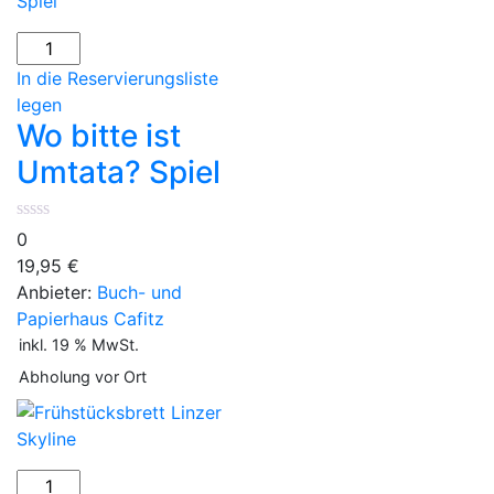
Wo
bitte
In die Reservierungsliste
ist
legen
Umtata?
Wo bitte ist
Spiel
Umtata? Spiel
Menge
0
19,95
€
Anbieter:
Buch- und
Papierhaus Cafitz
inkl. 19 % MwSt.
Abholung vor Ort
Frühstücksbrett