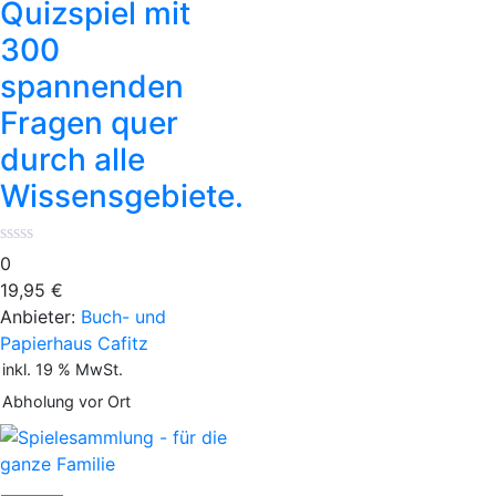
spannenden
Quizspiel mit
Fragen
300
quer
spannenden
durch
alle
Fragen quer
Wissensgebiete.
durch alle
Menge
Wissensgebiete.
0
19,95
€
Anbieter:
Buch- und
Papierhaus Cafitz
inkl. 19 % MwSt.
Abholung vor Ort