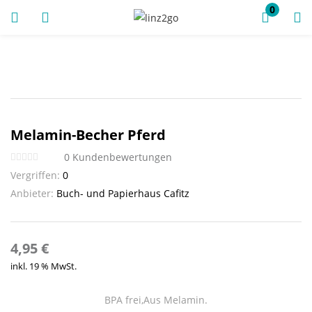
0
ANMELDUNG
REGISTRIEREN
Melamin-Becher Pferd
Geben Sie Ihren Benutzernamen und Ihr Passwort ein, um
0
Kundenbewertungen
sich anzumelden.
Vergriffen:
0
Anbieter:
Buch- und Papierhaus Cafitz
Angemeldet bleiben
4,95
€
inkl. 19 % MwSt.
Anmeldung
Passwort vergessen?
BPA frei,Aus Melamin.