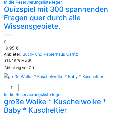
mit
In die Reservierungsliste legen
300
Quizspiel mit 300 spannenden
spannenden
Fragen quer durch alle
Fragen
Wissensgebiete.
quer
durch
alle
0
Wissensgebiete.
19,95
€
Menge
Anbieter:
Buch- und Papierhaus Cafitz
inkl. 19 % MwSt.
Abholung vor Ort
große
Wolke
In die Reservierungsliste legen
*
große Wolke * Kuschelwolke *
Kuschelwolke
Baby * Kuscheltier
*