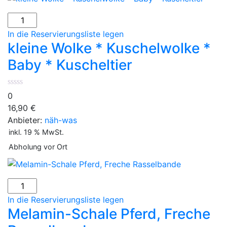
kleine
Wolke
In die Reservierungsliste legen
*
kleine Wolke * Kuschelwolke *
Kuschelwolke
Baby * Kuscheltier
*
Baby
*
0
Kuscheltier
16,90
€
Menge
Anbieter:
näh-was
inkl. 19 % MwSt.
Abholung vor Ort
Melamin-
Schale
In die Reservierungsliste legen
Pferd,
Melamin-Schale Pferd, Freche
Freche