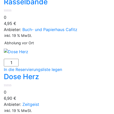
Rasselbande
Rasselbande
Menge
0
4,95
€
Anbieter:
Buch- und Papierhaus Cafitz
inkl. 19 % MwSt.
Abholung vor Ort
Dose
Herz
In die Reservierungsliste legen
Menge
Dose Herz
0
6,90
€
Anbieter:
Zeitgeist
inkl. 19 % MwSt.