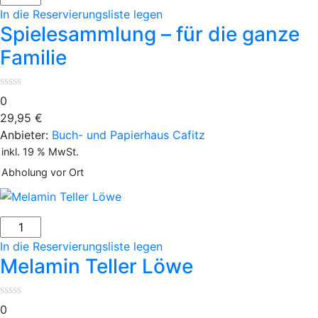
-
In die Reservierungsliste legen
für
Spielesammlung – für die ganze
die
Familie
ganze
Familie
Menge
0
29,95
€
Anbieter:
Buch- und Papierhaus Cafitz
inkl. 19 % MwSt.
Abholung vor Ort
Melamin
Teller
In die Reservierungsliste legen
Löwe
Melamin Teller Löwe
Menge
0