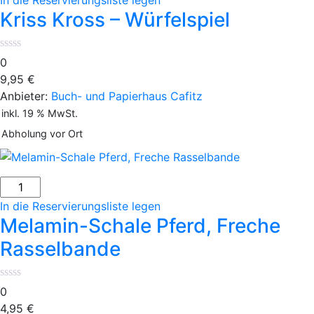
In die Reservierungsliste legen
-
Kriss Kross – Würfelspiel
Würfelspiel
Menge
0
9,95
€
Anbieter:
Buch- und Papierhaus Cafitz
inkl. 19 % MwSt.
Abholung vor Ort
Melamin-
Schale
In die Reservierungsliste legen
Pferd,
Melamin-Schale Pferd, Freche
Freche
Rasselbande
Rasselbande
Menge
0
4,95
€