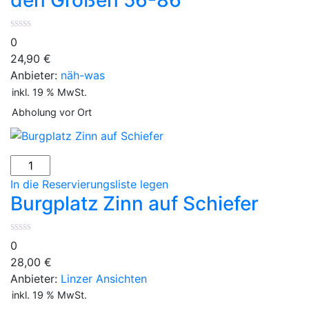
den Größen 56-86
Baby
*
In
0
den
24,90
€
Größen
Anbieter:
näh-was
56-
inkl. 19 % MwSt.
86
Abholung vor Ort
Menge
Burgplatz
Zinn
In die Reservierungsliste legen
auf
Burgplatz Zinn auf Schiefer
Schiefer
Menge
0
28,00
€
Anbieter:
Linzer Ansichten
inkl. 19 % MwSt.