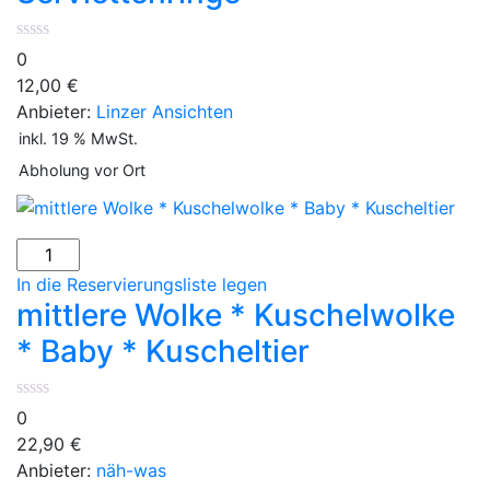
0
12,00
€
Anbieter:
Linzer Ansichten
inkl. 19 % MwSt.
Abholung vor Ort
mittlere
Wolke
In die Reservierungsliste legen
*
mittlere Wolke * Kuschelwolke
Kuschelwolke
* Baby * Kuscheltier
*
Baby
*
0
Kuscheltier
22,90
€
Menge
Anbieter:
näh-was