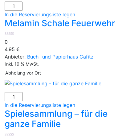
Melamin
Schale
In die Reservierungsliste legen
Feuerwehr
Melamin Schale Feuerwehr
Menge
0
4,95
€
Anbieter:
Buch- und Papierhaus Cafitz
inkl. 19 % MwSt.
Abholung vor Ort
Spielesammlung
-
In die Reservierungsliste legen
für
Spielesammlung – für die
die
ganze Familie
ganze
Familie