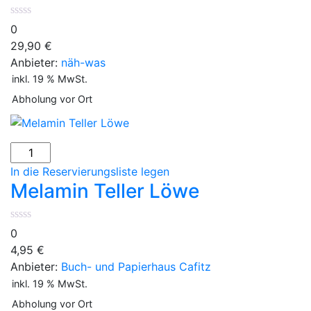
Baby
*
0
Kuscheltier
29,90
€
Menge
Anbieter:
näh-was
inkl. 19 % MwSt.
Abholung vor Ort
Melamin
Teller
In die Reservierungsliste legen
Löwe
Melamin Teller Löwe
Menge
0
4,95
€
Anbieter:
Buch- und Papierhaus Cafitz
inkl. 19 % MwSt.
Abholung vor Ort