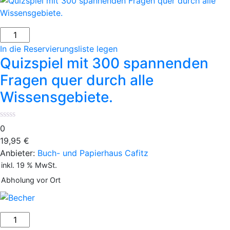
Quizspiel
mit
In die Reservierungsliste legen
300
Quizspiel mit 300 spannenden
spannenden
Fragen quer durch alle
Fragen
Wissensgebiete.
quer
durch
alle
0
Wissensgebiete.
19,95
€
Menge
Anbieter:
Buch- und Papierhaus Cafitz
inkl. 19 % MwSt.
Abholung vor Ort
Melamin-