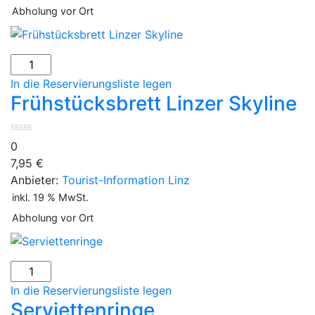
Abholung vor Ort
Frühstücksbrett
Linzer
In die Reservierungsliste legen
Skyline
Frühstücksbrett Linzer Skyline
Menge
0
7,95
€
Anbieter:
Tourist-Information Linz
inkl. 19 % MwSt.
Abholung vor Ort
Serviettenringe
Menge
In die Reservierungsliste legen
Serviettenringe