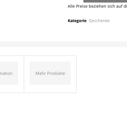
Linz
Alle Preise beziehen sich auf d
6er
Pack
Kategorie
Geschenke
Menge
rmation
Mehr Produkte