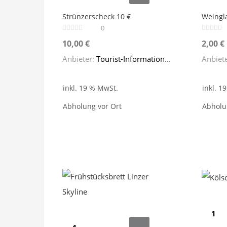
10
Linz
Strünzerscheck 10 €
Weingla
€
einzeln
0
Menge
Menge
10,00
€
2,00
€
Anbieter:
Tourist-Information Linz
Anbiet
inkl. 19 % MwSt.
inkl. 1
Abholung vor Ort
Abholu
Kölschg
Frühstücksbrett
Linz