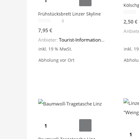
Kölschg
Linzer
Menge
Frühstücksbrett Linzer Skyline
Skyline
0
2,50
€
Menge
7,95
€
Anbiet
Anbieter:
Tourist-Information Linz
inkl. 19 % MwSt.
inkl. 1
Abholung vor Ort
Abholu
Baumwoll-
Linzer
Tragetasche