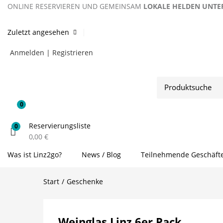
ONLINE RESERVIEREN UND GEMEINSAM
LOKALE HELDEN UNTE
Zuletzt angesehen
Anmelden | Registrieren
0
Reservierungsliste
0
0,00
€
Was ist Linz2go?
News / Blog
Teilnehmende Geschäft
Start
Geschenke
Weinglas Linz 6er Pack