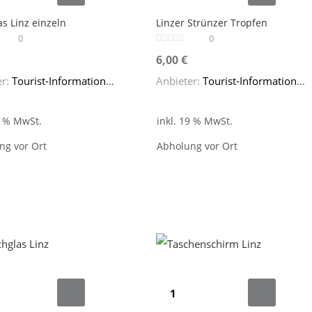
Strünzer
s Linz einzeln
Linzer Strünzer Tropfen
Tropfen
0
0
Menge
6,00
€
er:
Tourist-Information Linz
Anbieter:
Tourist-Information Linz
9 % MwSt.
inkl. 19 % MwSt.
ng vor Ort
Abholung vor Ort
las
Taschenschirm
Linz