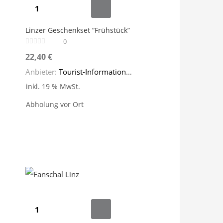
Linzer
Geschenkset
Linzer Geschenkset “Frühstück”
"Frühstück"
0
Menge
22,40
€
Anbieter:
Tourist-Information Linz
inkl. 19 % MwSt.
Abholung vor Ort
Fanschal
Linz