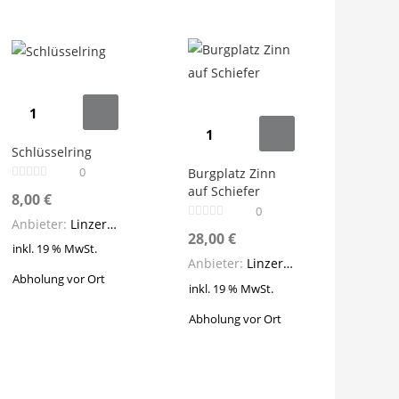
Schlüsselring
Burgplatz
Menge
Zinn
Schlüsselring
0
auf
Burgplatz Zinn
auf Schiefer
Schiefer
8,00
€
0
Menge
Anbieter:
Linzer Ansichten
28,00
€
inkl. 19 % MwSt.
Anbieter:
Linzer Ansichten
Abholung vor Ort
inkl. 19 % MwSt.
Abholung vor Ort