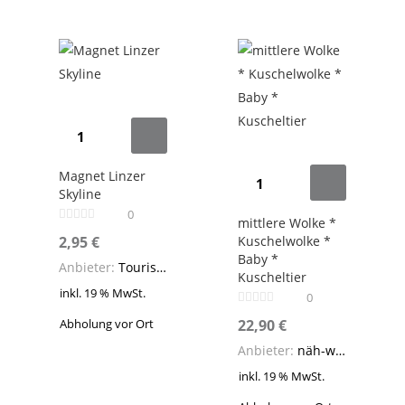
Magnet
Linzer
Skyline
mittlere
Magnet Linzer
Skyline
Menge
Wolke
0
*
mittlere Wolke *
2,95
€
Kuschelwolke *
Kuschelwolke
Baby *
Anbieter:
Tourist-Information Linz
*
Kuscheltier
Baby
inkl. 19 % MwSt.
0
*
22,90
€
Abholung vor Ort
Kuscheltier
Anbieter:
näh-was
Menge
inkl. 19 % MwSt.