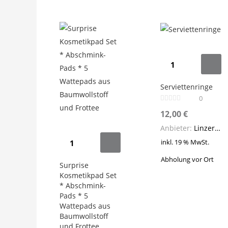
Serviettenringe
Menge
Serviettenringe
0
12,00
€
Anbieter:
Linzer Ansichten
Surprise
inkl. 19 % MwSt.
Kosmetikpad
Abholung vor Ort
Set
Surprise
Kosmetikpad Set
*
* Abschmink-
Abschmink-
Pads * 5
Pads
Wattepads aus
Baumwollstoff
*
und Frottee