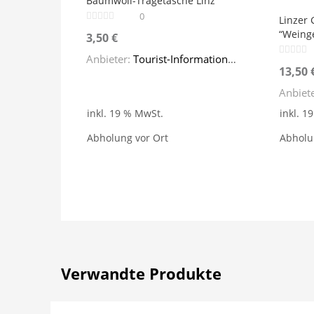
Baumwoll-Tragetasche Linz
Gesche
Linz
0
Linzer
"Weing
Menge
“Weing
3,50
€
Menge
Anbieter:
Tourist-Information Linz
13,50
Anbiet
inkl. 19 % MwSt.
inkl. 1
Abholung vor Ort
Abholu
Verwandte Produkte