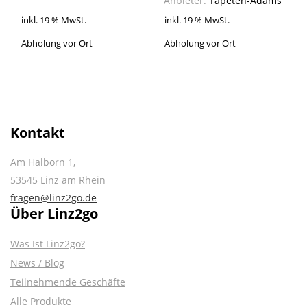
Anbieter:
Tapeten-Adams
inkl. 19 % MwSt.
inkl. 19 % MwSt.
Abholung vor Ort
Abholung vor Ort
Kontakt
Am Halborn 1,
53545 Linz am Rhein
fragen@linz2go.de
Über Linz2go
Was Ist Linz2go?
News / Blog
Teilnehmende Geschäfte
Alle Produkte