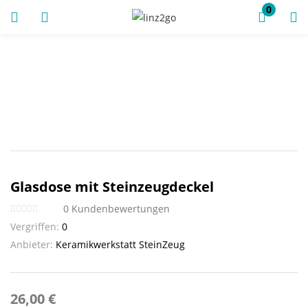
0
ANMELDUNG
REGISTRIEREN
Geben Sie Ihren Benutzernamen und Ihr Passwort ein, um
sich anzumelden.
Glasdose mit Steinzeugdeckel
0
Kundenbewertungen
Vergriffen:
0
Angemeldet bleiben
Anbieter:
Keramikwerkstatt SteinZeug
Anmeldung
Passwort vergessen?
26,00
€