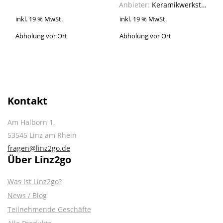
Anbieter:
Keramikwerkstatt SteinZeug
inkl. 19 % MwSt.
inkl. 19 % MwSt.
Abholung vor Ort
Abholung vor Ort
Kontakt
Am Halborn 1,
53545 Linz am Rhein
fragen@linz2go.de
Über Linz2go
Was Ist Linz2go?
News / Blog
Teilnehmende Geschäfte