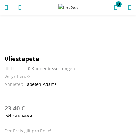
0
ANMELDUNG
REGISTRIEREN
Vliestapete
Geben Sie Ihren Benutzernamen und Ihr Passwort ein, um
0
Kundenbewertungen
sich anzumelden.
Vergriffen:
0
Anbieter:
Tapeten-Adams
Angemeldet bleiben
23,40
€
inkl. 19 % MwSt.
Anmeldung
Passwort vergessen?
Der Preis gilt pro Rolle!