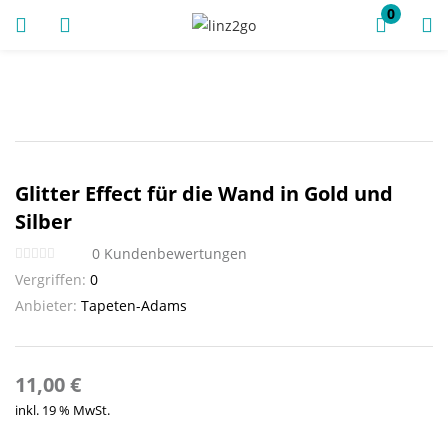
0
ANMELDUNG
REGISTRIEREN
Glitter Effect für die Wand in Gold und
Geben Sie Ihren Benutzernamen und Ihr Passwort ein, um
Silber
sich anzumelden.
0
Kundenbewertungen
Vergriffen:
0
Anbieter:
Tapeten-Adams
Angemeldet bleiben
11,00
€
Anmeldung
inkl. 19 % MwSt.
Passwort vergessen?