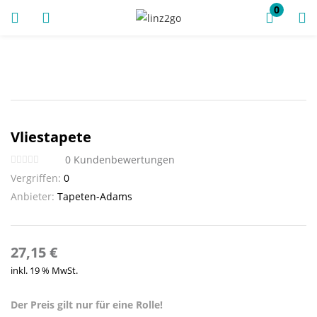
0
ANMELDUNG
REGISTRIEREN
Vliestapete
Geben Sie Ihren Benutzernamen und Ihr Passwort ein, um
0
Kundenbewertungen
sich anzumelden.
Vergriffen:
0
Anbieter:
Tapeten-Adams
Angemeldet bleiben
27,15
€
inkl. 19 % MwSt.
Anmeldung
Passwort vergessen?
Der Preis gilt nur für eine Rolle!