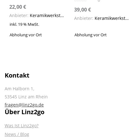
0
22,00
€
39,00
€
Anbieter:
Keramikwerkstatt SteinZeug
Anbieter:
Keramikwerkstatt SteinZeug
inkl. 19 % MwSt.
Abholung vor Ort
Abholung vor Ort
Kontakt
Am Halborn 1,
53545 Linz am Rhein
fragen@linz2go.de
Über Linz2go
Was Ist Linz2go?
News / Blog